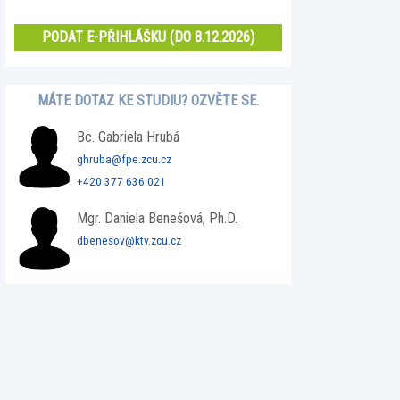
PODAT E-PŘIHLÁŠKU (DO 8.12.2026)
MÁTE DOTAZ KE STUDIU? OZVĚTE SE.
Bc. Gabriela Hrubá
ghruba@fpe.zcu.cz
+420 377 636 021
Mgr. Daniela Benešová, Ph.D.
dbenesov@ktv.zcu.cz