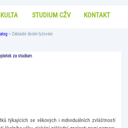
AKULTA
STUDIUM CŽV
KONTAKT
alog
> Základní školní lyžování
platek za studium
ků týkajících se věkových i individuálních zvláštností