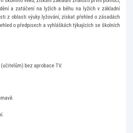
 školního věku, získání základní znalosti první pomoci,
dění a zatáčení na lyžích a běhu na lyžích v základní
sti z oblasti výuky lyžování, získat přehled o zásadách
řehled o předpisech a vyhláškách týkajících se školních
(učitelům) bez aprobace TV.
Šumavě.
í.