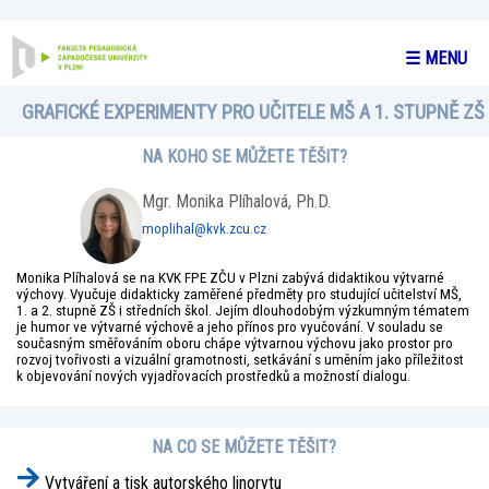
☰ MENU
GRAFICKÉ EXPERIMENTY PRO UČITELE MŠ A 1. STUPNĚ ZŠ
NA KOHO SE MŮŽETE TĚŠIT?
Mgr. Monika Plíhalová, Ph.D.
moplihal@kvk.zcu.cz
Monika Plíhalová se na KVK FPE ZČU v Plzni zabývá didaktikou výtvarné
výchovy. Vyučuje didakticky zaměřené předměty pro studující učitelství MŠ,
1. a 2. stupně ZŠ i středních škol. Jejím dlouhodobým výzkumným tématem
je humor ve výtvarné výchově a jeho přínos pro vyučování. V souladu se
současným směřováním oboru chápe výtvarnou výchovu jako prostor pro
rozvoj tvořivosti a vizuální gramotnosti, setkávání s uměním jako příležitost
k objevování nových vyjadřovacích prostředků a možností dialogu.
NA CO SE MŮŽETE TĚŠIT?
Vytváření a tisk autorského linorytu